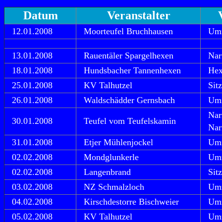
Datum
Veranstalter
12.01.2008
Moorteufel Bruchhausen
Um
13.01.2008
Rauentäler Spargelhexen
Nar
18.01.2008
Hundsbacher Tannenhexen
Hex
25.01.2008
KV Talhutzel
Sit
26.01.2008
Waldschädder Gernsbach
Um
Nar
30.01.2008
Teufel vom Teufelskamin
Nar
31.01.2008
Etjer Mühlenjockel
Um
02.02.2008
Mondglunkerle
Um
02.02.2008
Langenbrand
Sit
03.02.2008
NZ Schmalzloch
Um
04.02.2008
Kirschdestorre Bischweier
Um
05.02.2008
KV Talhutzel
Um